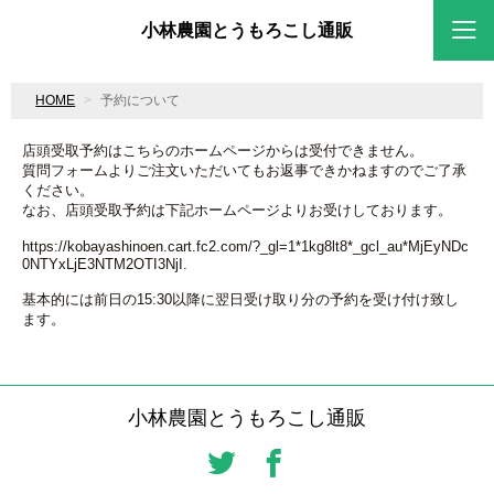
小林農園とうもろこし通販
HOME
予約について
店頭受取予約はこちらのホームページからは受付できません。
質問フォームよりご注文いただいてもお返事できかねますのでご了承
ください。
なお、店頭受取予約は下記ホームページよりお受けしております。
https://kobayashinoen.cart.fc2.com/?_gl=1*1kg8lt8*_gcl_au*MjEyNDc
0NTYxLjE3NTM2OTI3NjI.
基本的には前日の15:30以降に翌日受け取り分の予約を受け付け致し
ます。
小林農園とうもろこし通販